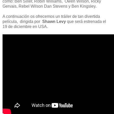
como: Ben Siller, Robin Williams, Owen Wilson, Ricky
Gervais, Rebel Wilson Dan Stevens y Ben Kingsley.
A continuación os ofrecemos un tráiler de tan divertida
película, dirigida por
Shawn Levy
que será estrenada el
19 de diciembre en USA.