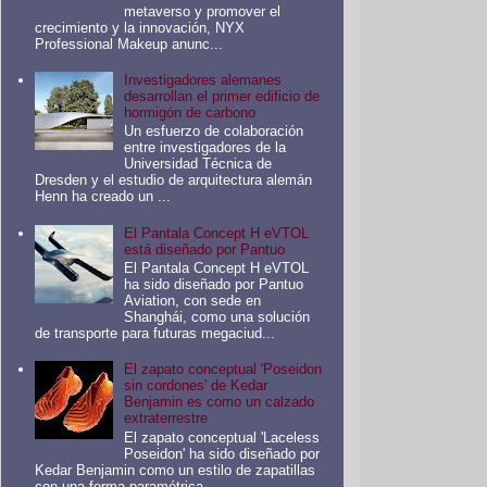
metaverso y promover el
crecimiento y la innovación, NYX
Professional Makeup anunc...
Investigadores alemanes
desarrollan el primer edificio de
hormigón de carbono
Un esfuerzo de colaboración
entre investigadores de la
Universidad Técnica de
Dresden y el estudio de arquitectura alemán
Henn ha creado un ...
El Pantala Concept H eVTOL
está diseñado por Pantuo
El Pantala Concept H eVTOL
ha sido diseñado por Pantuo
Aviation, con sede en
Shanghái, como una solución
de transporte para futuras megaciud...
El zapato conceptual 'Poseidon
sin cordones' de Kedar
Benjamin es como un calzado
extraterrestre
El zapato conceptual 'Laceless
Poseidon' ha sido diseñado por
Kedar Benjamin como un estilo de zapatillas
con una forma paramétrica ...