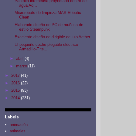
Pantalla interactiva proyectada dentro del
agua Aq...
Microrobots de limpieza MAB Robotic
Clean
Elaborado diseño de PC de muñeca de
estilo Steampunk
Excelente diseño de dirigible de lujo Aether
El pequeño coche plegable eléctrico
Armadillo-T te...
►
abril
(4)
►
marzo
(11)
►
2017
(41)
►
2016
(22)
►
2015
(93)
►
2014
(231)
Labels
animación
animales