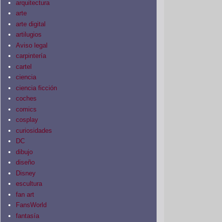
arquitectura
arte
arte digital
artilugios
Aviso legal
carpintería
cartel
ciencia
ciencia ficción
coches
comics
cosplay
curiosidades
DC
dibujo
diseño
Disney
escultura
fan art
FansWorld
fantasía