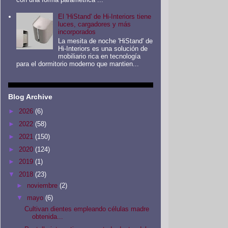
El 'HiStand' de Hi-Interiors tiene
luces, cargadores y más
incorporados
La mesita de noche 'HiStand' de
Hi-Interiors es una solución de
mobiliario rica en tecnología
para el dormitorio moderno que mantien...
Blog Archive
►
2026
(6)
►
2022
(58)
►
2021
(150)
►
2020
(124)
►
2019
(1)
▼
2018
(23)
►
noviembre
(2)
▼
mayo
(6)
Cultivan dientes empleando células madre
obtenida...