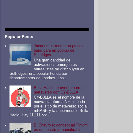
Popular Posts
Jacquemus recrea su propio
baño para un pop-up de
Selfridges
Una gran cantidad de
activaciones emergentes
surrealistas se distribuyen en
Selfridges, una popular tienda por
departamentos de Londres. Las...
Bella Hadid se aventura en el
metaverso con CY-B3LLA
CY-B3LLA es el nombre de la
nueva plataforma NFT creada
por el sitio de metaverso social
reBASE y la supermodelo Bella
Hadid. Hay 11,111 obr...
El Chevrolet conceptual 'Knight'
es compacto y maniobrable