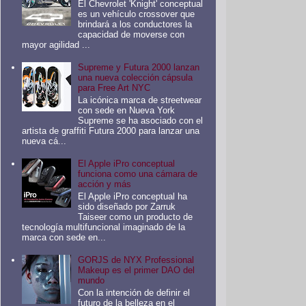
El Chevrolet 'Knight' conceptual
es un vehículo crossover que
brindará a los conductores la
capacidad de moverse con
mayor agilidad ...
Supreme y Futura 2000 lanzan
una nueva colección cápsula
para Free Art NYC
La icónica marca de streetwear
con sede en Nueva York
Supreme se ha asociado con el
artista de graffiti Futura 2000 para lanzar una
nueva cá...
El Apple iPro conceptual
funciona como una cámara de
acción y más
El Apple iPro conceptual ha
sido diseñado por Zarruk
Taiseer como un producto de
tecnología multifuncional imaginado de la
marca con sede en...
GORJS de NYX Professional
Makeup es el primer DAO del
mundo
Con la intención de definir el
futuro de la belleza en el