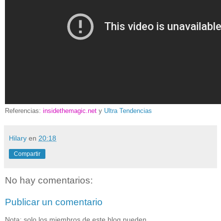
Referencias:
insidethemagic.net
y
Ultra Tendencias
Hilary
en
20:18
Compartir
No hay comentarios:
Publicar un comentario
Nota: solo los miembros de este blog pueden