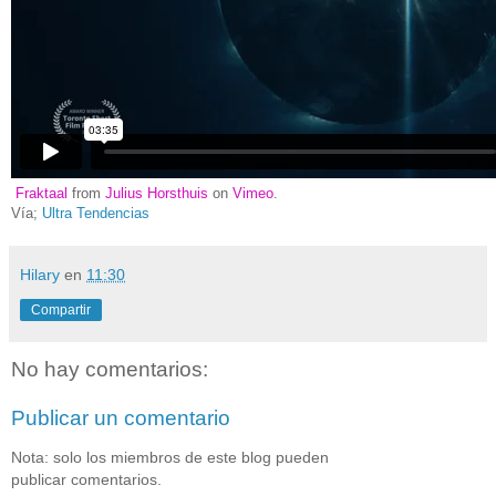
Fraktaal
from
Julius Horsthuis
on
Vimeo
.
Vía;
Ultra Tendencias
Hilary
en
11:30
Compartir
No hay comentarios:
Publicar un comentario
Nota: solo los miembros de este blog pueden
publicar comentarios.