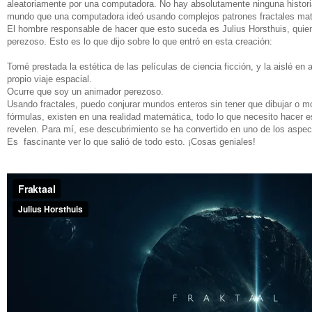
aleatoriamente por una computadora. No hay absolutamente ninguna histori
mundo que una computadora ideó usando complejos patrones fractales ma
El hombre responsable de hacer que esto suceda es Julius Horsthuis, qui
perezoso. Esto es lo que dijo sobre lo que entró en esta creación:
Tomé prestada la estética de las películas de ciencia ficción, y la aislé en
propio viaje espacial.
Ocurre que soy un animador perezoso.
Usando fractales, puedo conjurar mundos enteros sin tener que dibujar o 
fórmulas, existen en una realidad matemática, todo lo que necesito hacer 
revelen. Para mí, ese descubrimiento se ha convertido en uno de los aspec
Es fascinante ver lo que salió de todo esto. ¡Cosas geniales!