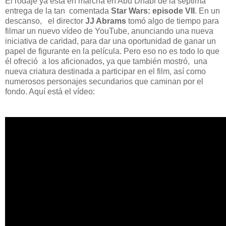
El rodaje ya está en marcha en Abu Dhabi de la séptima
entrega de la tan comentada
Star Wars: episode VII
. En un
descanso, el director
JJ Abrams
tomó algo de tiempo para
filmar un nuevo vídeo de YouTube, anunciando una nueva
iniciativa de caridad, para dar una oportunidad de ganar un
papel de figurante en la película. Pero eso no es todo lo que
él ofreció a los aficionados, ya que también mostró, una
nueva criatura destinada a participar en el film, así como
numerosos personajes secundarios que caminan por el
fondo. Aquí está el vídeo: