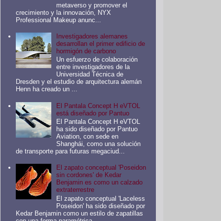
metaverso y promover el
crecimiento y la innovación, NYX
Professional Makeup anunc...
Investigadores alemanes
desarrollan el primer edificio de
hormigón de carbono
Un esfuerzo de colaboración
entre investigadores de la
Universidad Técnica de
Dresden y el estudio de arquitectura alemán
Henn ha creado un ...
El Pantala Concept H eVTOL
está diseñado por Pantuo
El Pantala Concept H eVTOL
ha sido diseñado por Pantuo
Aviation, con sede en
Shanghái, como una solución
de transporte para futuras megaciud...
El zapato conceptual 'Poseidon
sin cordones' de Kedar
Benjamin es como un calzado
extraterrestre
El zapato conceptual 'Laceless
Poseidon' ha sido diseñado por
Kedar Benjamin como un estilo de zapatillas
con una forma paramétrica ...