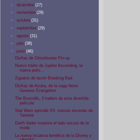
►
diciembre
(27)
►
noviembre
(29)
►
octubre
(31)
►
septiembre
(29)
►
agosto
(31)
►
julio
(38)
▼
junio
(46)
Disfraz de Ghostbuster Pin-up
Nuevo tráiler de Jupiter Ascending, la
nueva pelíc...
Zapatos de tacón Breaking Bad
Disfraz de Asuka, de la saga Neon
Genesis Evangelion
The Boxtrolls, 3 trailers de esta divertida
película
Star Wars episode VII, nuevas escenas de
Taooine
Darth Vader muestra el lado oscuro de la
moda
La nueva inciativa benéfica de la Disney y