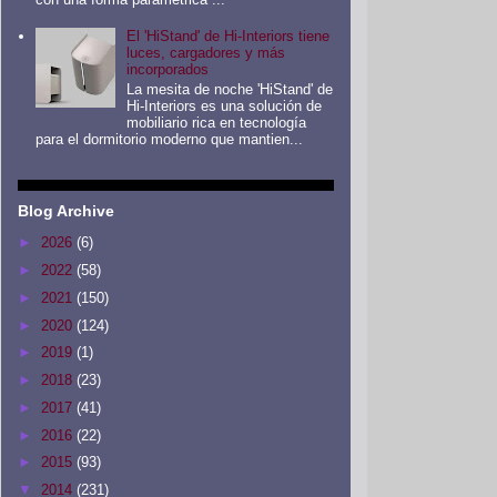
El 'HiStand' de Hi-Interiors tiene
luces, cargadores y más
incorporados
La mesita de noche 'HiStand' de
Hi-Interiors es una solución de
mobiliario rica en tecnología
para el dormitorio moderno que mantien...
Blog Archive
►
2026
(6)
►
2022
(58)
►
2021
(150)
►
2020
(124)
►
2019
(1)
►
2018
(23)
►
2017
(41)
►
2016
(22)
►
2015
(93)
▼
2014
(231)