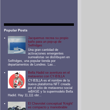
Popular Posts
Jacquemus recrea su propio
baño para un pop-up de
Selfridges
Una gran cantidad de
activaciones emergentes
surrealistas se distribuyen en
Selfridges, una popular tienda por
departamentos de Londres. Las...
Bella Hadid se aventura en el
metaverso con CY-B3LLA
CY-B3LLA es el nombre de la
nueva plataforma NFT creada
por el sitio de metaverso social
reBASE y la supermodelo Bella
Hadid. Hay 11,111 obr...
El Chevrolet conceptual 'Knight'
es compacto y maniobrable