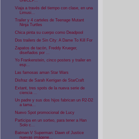
UNICEF...
Viaja a través del tiempo con clase, en una
Limusi...
Trailer y 4 carteles de Teenage Mutant
Ninja Turtles
Chica pinta su cuerpo como Deadpool
Dos trailers de Sin City: A Dame To Kill For
Zapatos de tacón, Freddy Krueger,
diseñados por ...
Yo Frankenstein, cinco posters y trailer en
esp...
Las famosas aman Star Wars
Disfraz de Sarah Kerrigan de StarCraft
Extant, tres spots de la nueva serie de
ciencia ...
Un padre y sus dos hijos fabrican un R2-D2
a tama...
Nuevo Spot promocional de Lucy
Participa en un sorteo, para tener a Han
Solo c...
Batman V Superman: Dawn of Justice
nuevas imágene...