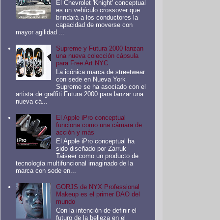
El Chevrolet 'Knight' conceptual
es un vehículo crossover que
brindará a los conductores la
capacidad de moverse con
mayor agilidad ...
Supreme y Futura 2000 lanzan
una nueva colección cápsula
para Free Art NYC
La icónica marca de streetwear
con sede en Nueva York
Supreme se ha asociado con el
artista de graffiti Futura 2000 para lanzar una
nueva cá...
El Apple iPro conceptual
funciona como una cámara de
acción y más
El Apple iPro conceptual ha
sido diseñado por Zarruk
Taiseer como un producto de
tecnología multifuncional imaginado de la
marca con sede en...
GORJS de NYX Professional
Makeup es el primer DAO del
mundo
Con la intención de definir el
futuro de la belleza en el