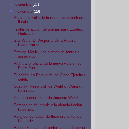
►
diciembre
(27)
▼
noviembre
(29)
Altavoz estrella de la muerte bluetooth con
ilumin...
Tráiler de acción de gracias para Exodus:
Gods and...
Star Wars: El Despertar de la Fuerza
teaser tráiler
Strange Magic, una historia de fantasía
soñada por...
PAN tráiler oficial de la nueva versión de
Peter Pan
El hobbit: La Batalla de los Cinco Ejércitos
celeb...
Cosplay: Reina Lich de World of Warcraft
fusionada...
Primer teaser tráiler de Jurassic World
Personajes del comic y la ciencia ficción
fotograf...
Reloj condensador de fluzo una divertida
forma de ...
Halcón Milenario de cartón fabricado por un