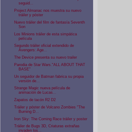
seguid...
Project Almanac nos muestra su nuevo
tráiler y póster
Nuevo tráiler del film de fantasía Seventh
Son
Los Minions tráiler de esta simpática
película
Segundo tráiler oficial extendido de
Avengers: Age...
The Device presenta su nuevo trailer
Parodia de Star Wars."ALL ABOUT THAT
BASE"
Un seguidor de Batman fabrica su propia
versión de...
Strange Magic nueva película de
animación de Lucas...
Zapatos de tacón R2 D2
Tráiler y póster de Volcano Zombies "The
Burning D...
Iron Sky: The Coming Race tráiler y poster
Tráiler de Bugs 3D, Criaturas extrañas
invaden los...