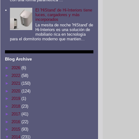
El 'HiStand' de Hi-Interiors tiene
luces, cargadores y más
incorporados
La mesita de noche 'HiStand' de
Hi-Interiors es una solución de
mobiliario rica en tecnología
para el dormitorio moderno que mantien...
Blog Archive
►
2026
(6)
►
2022
(58)
►
2021
(150)
►
2020
(124)
►
2019
(1)
►
2018
(23)
►
2017
(41)
►
2016
(22)
►
2015
(93)
▼
2014
(231)