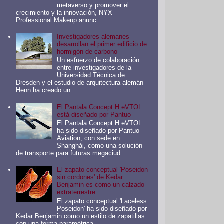
metaverso y promover el
crecimiento y la innovación, NYX
Professional Makeup anunc...
Investigadores alemanes
desarrollan el primer edificio de
hormigón de carbono
Un esfuerzo de colaboración
entre investigadores de la
Universidad Técnica de
Dresden y el estudio de arquitectura alemán
Henn ha creado un ...
El Pantala Concept H eVTOL
está diseñado por Pantuo
El Pantala Concept H eVTOL
ha sido diseñado por Pantuo
Aviation, con sede en
Shanghái, como una solución
de transporte para futuras megaciud...
El zapato conceptual 'Poseidon
sin cordones' de Kedar
Benjamin es como un calzado
extraterrestre
El zapato conceptual 'Laceless
Poseidon' ha sido diseñado por
Kedar Benjamin como un estilo de zapatillas
con una forma paramétrica ...