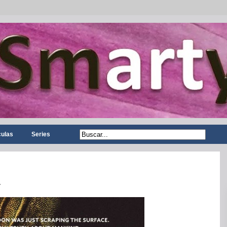
culas
Series
r