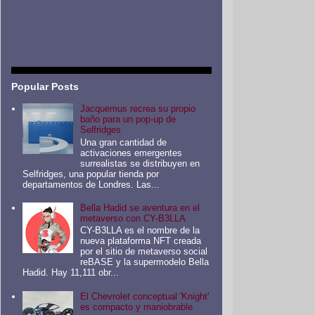
Popular Posts
Jacquemus recrea su propio
baño para un pop-up de
Selfridges
Una gran cantidad de
activaciones emergentes
surrealistas se distribuyen en
Selfridges, una popular tienda por
departamentos de Londres. Las...
Bella Hadid se aventura en el
metaverso con CY-B3LLA
CY-B3LLA es el nombre de la
nueva plataforma NFT creada
por el sitio de metaverso social
reBASE y la supermodelo Bella
Hadid. Hay 11,111 obr...
El Chevrolet conceptual 'Knight'
es compacto y maniobrable