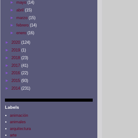
►
mayo
(14)
►
abril
(15)
►
marzo
(15)
►
febrero
(14)
►
enero
(16)
►
2020
(124)
►
2019
(1)
►
2018
(23)
►
2017
(41)
►
2016
(22)
►
2015
(93)
►
2014
(231)
Labels
animación
animales
arquitectura
arte