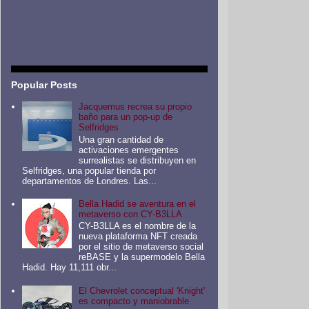
Popular Posts
Jacquemus recrea su propio
baño para un pop-up de
Selfridges
Una gran cantidad de
activaciones emergentes
surrealistas se distribuyen en
Selfridges, una popular tienda por
departamentos de Londres. Las...
Bella Hadid se aventura en el
metaverso con CY-B3LLA
CY-B3LLA es el nombre de la
nueva plataforma NFT creada
por el sitio de metaverso social
reBASE y la supermodelo Bella
Hadid. Hay 11,111 obr...
El Chevrolet conceptual 'Knight'
es compacto y maniobrable