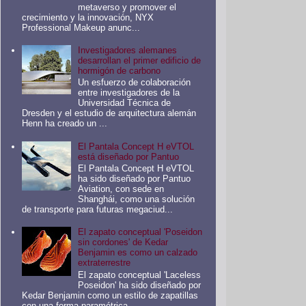
metaverso y promover el
crecimiento y la innovación, NYX
Professional Makeup anunc...
Investigadores alemanes
desarrollan el primer edificio de
hormigón de carbono
Un esfuerzo de colaboración
entre investigadores de la
Universidad Técnica de
Dresden y el estudio de arquitectura alemán
Henn ha creado un ...
El Pantala Concept H eVTOL
está diseñado por Pantuo
El Pantala Concept H eVTOL
ha sido diseñado por Pantuo
Aviation, con sede en
Shanghái, como una solución
de transporte para futuras megaciud...
El zapato conceptual 'Poseidon
sin cordones' de Kedar
Benjamin es como un calzado
extraterrestre
El zapato conceptual 'Laceless
Poseidon' ha sido diseñado por
Kedar Benjamin como un estilo de zapatillas
con una forma paramétrica ...