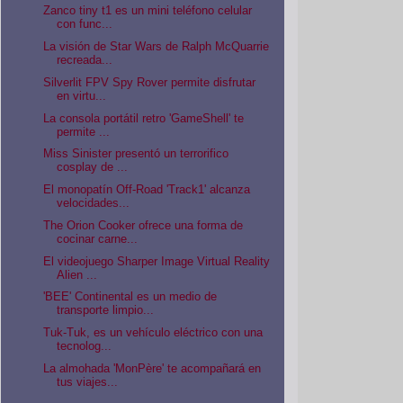
Zanco tiny t1 es un mini teléfono celular
con func...
La visión de Star Wars de Ralph McQuarrie
recreada...
Silverlit FPV Spy Rover permite disfrutar
en virtu...
La consola portátil retro 'GameShell' te
permite ...
Miss Sinister presentó un terrorifico
cosplay de ...
El monopatín Off-Road 'Track1' alcanza
velocidades...
The Orion Cooker ofrece una forma de
cocinar carne...
El videojuego Sharper Image Virtual Reality
Alien ...
'BEE' Continental es un medio de
transporte limpio...
Tuk-Tuk, es un vehículo eléctrico con una
tecnolog...
La almohada 'MonPère' te acompañará en
tus viajes...