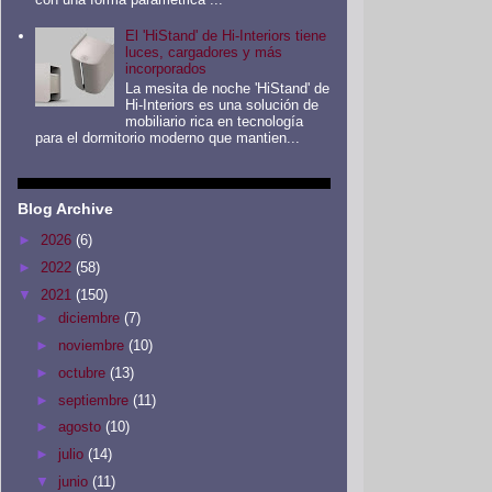
El 'HiStand' de Hi-Interiors tiene
luces, cargadores y más
incorporados
La mesita de noche 'HiStand' de
Hi-Interiors es una solución de
mobiliario rica en tecnología
para el dormitorio moderno que mantien...
Blog Archive
►
2026
(6)
►
2022
(58)
▼
2021
(150)
►
diciembre
(7)
►
noviembre
(10)
►
octubre
(13)
►
septiembre
(11)
►
agosto
(10)
►
julio
(14)
▼
junio
(11)