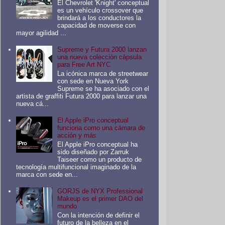
El Chevrolet 'Knight' conceptual
es un vehículo crossover que
brindará a los conductores la
capacidad de moverse con
mayor agilidad ...
Supreme y Futura 2000 lanzan
una nueva colección cápsula
para Free Art NYC
La icónica marca de streetwear
con sede en Nueva York
Supreme se ha asociado con el
artista de graffiti Futura 2000 para lanzar una
nueva cá...
El Apple iPro conceptual
funciona como una cámara de
acción y más
El Apple iPro conceptual ha
sido diseñado por Zarruk
Taiseer como un producto de
tecnología multifuncional imaginado de la
marca con sede en...
GORJS de NYX Professional
Makeup es el primer DAO del
mundo
Con la intención de definir el
futuro de la belleza en el