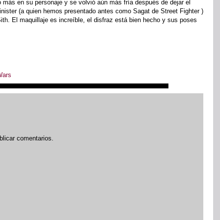
más en su personaje y se volvió aún más fría después de dejar el
nister (a quien hemos presentado antes como Sagat de Street Fighter )
h. El maquillaje es increíble, el disfraz está bien hecho y sus poses
Wars
blicar comentarios.