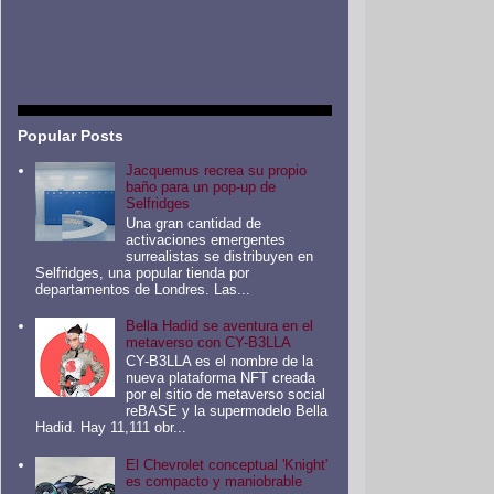
Popular Posts
Jacquemus recrea su propio
baño para un pop-up de
Selfridges
Una gran cantidad de
activaciones emergentes
surrealistas se distribuyen en
Selfridges, una popular tienda por
departamentos de Londres. Las...
Bella Hadid se aventura en el
metaverso con CY-B3LLA
CY-B3LLA es el nombre de la
nueva plataforma NFT creada
por el sitio de metaverso social
reBASE y la supermodelo Bella
Hadid. Hay 11,111 obr...
El Chevrolet conceptual 'Knight'
es compacto y maniobrable