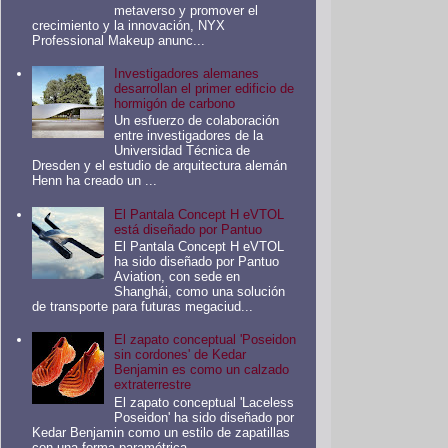
metaverso y promover el
crecimiento y la innovación, NYX
Professional Makeup anunc...
Investigadores alemanes
desarrollan el primer edificio de
hormigón de carbono
Un esfuerzo de colaboración
entre investigadores de la
Universidad Técnica de
Dresden y el estudio de arquitectura alemán
Henn ha creado un ...
El Pantala Concept H eVTOL
está diseñado por Pantuo
El Pantala Concept H eVTOL
ha sido diseñado por Pantuo
Aviation, con sede en
Shanghái, como una solución
de transporte para futuras megaciud...
El zapato conceptual 'Poseidon
sin cordones' de Kedar
Benjamin es como un calzado
extraterrestre
El zapato conceptual 'Laceless
Poseidon' ha sido diseñado por
Kedar Benjamin como un estilo de zapatillas
con una forma paramétrica ...