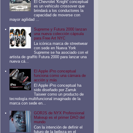
El Chevrolet 'Knight' conceptual
es un vehículo crossover que
brindará a los conductores la
capacidad de moverse con
mayor agilidad ...
Supreme y Futura 2000 lanzan
una nueva colección cápsula
para Free Art NYC
La icónica marca de streetwear
con sede en Nueva York
Supreme se ha asociado con el
artista de graffiti Futura 2000 para lanzar una
nueva cá...
El Apple iPro conceptual
funciona como una cámara de
acción y más
El Apple iPro conceptual ha
sido diseñado por Zarruk
Taiseer como un producto de
tecnología multifuncional imaginado de la
marca con sede en...
GORJS de NYX Professional
Makeup es el primer DAO del
mundo
Con la intención de definir el
futuro de la belleza en el