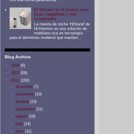
El 'HiStand' de Hi-Interiors tiene
luces, cargadores y más
incorporados
La mesita de noche 'HiStand' de
Hi-Interiors es una solución de
mobiliario rica en tecnología
para el dormitorio moderno que mantien...
Blog Archive
►
2026
(6)
►
2022
(58)
▼
2021
(150)
►
diciembre
(7)
►
noviembre
(10)
►
octubre
(13)
►
septiembre
(11)
►
agosto
(10)
►
julio
(14)
▼
junio
(11)