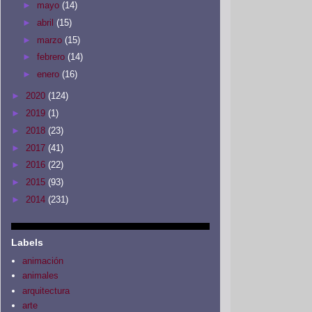
►
mayo
(14)
►
abril
(15)
►
marzo
(15)
►
febrero
(14)
►
enero
(16)
►
2020
(124)
►
2019
(1)
►
2018
(23)
►
2017
(41)
►
2016
(22)
►
2015
(93)
►
2014
(231)
Labels
animación
animales
arquitectura
arte